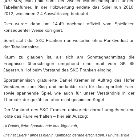
(497:505). Max holte somit den zweiten Mannschaftspunkt für den
Tabellenführer. In der Holzwertung endete das Spiel nun 2010:
2012, was einen 2:4 Auswärtssieg bedeutet.
Dies wurde dann um 14:49 nochmal offiziell vom Spielleiter,
konsequenter Weise korrigiert.
Somit steht der SKC Franken nun weiterhin ohne Punktverlust an
der Tabellenspitze.
Kaum zu glauben ist, als sich am Sonntagnachmittag die
Ereignisse überschlugen umgehend eine mail vom SK 85
Jägersruh Hof beim Vorstand des SKC Franken einging.
Sportsmännisch gratulierte Daniel Kremer im Auftrag des Hofer
Vorstandes zum Sieg und bedankte sich für das sportlich Faire
sowie spannende Spiel, wie auch für unser Verständnis in der
Thematik der gezählten aber nicht gespielten Kegel.
Der Vorstand des SKC Franken antwortete darauf umgehend und
lobte das Faire verhalten – hier ein Auszug:
Hi Daniel, liebe Sportfreunde aus Jägersruh,
uns hat Euere Fairness hier in Kulmbach gerade erschlagen. Für uns ist die