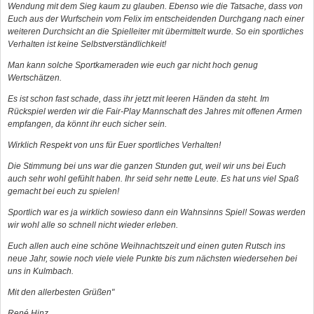
Wendung mit dem Sieg kaum zu glauben. Ebenso wie die Tatsache, dass von
Euch aus der Wurfschein vom Felix im entscheidenden Durchgang nach einer
weiteren Durchsicht an die Spielleiter mit übermittelt wurde. So ein sportliches
Verhalten ist keine Selbstverständlichkeit!
Man kann solche Sportkameraden wie euch gar nicht hoch genug
Wertschätzen.
Es ist schon fast schade, dass ihr jetzt mit leeren Händen da steht. Im
Rückspiel werden wir die Fair-Play Mannschaft des Jahres mit offenen Armen
empfangen, da könnt ihr euch sicher sein.
Wirklich Respekt von uns für Euer sportliches Verhalten!
Die Stimmung bei uns war die ganzen Stunden gut, weil wir uns bei Euch
auch sehr wohl gefühlt haben. Ihr seid sehr nette Leute. Es hat uns viel Spaß
gemacht bei euch zu spielen!
Sportlich war es ja wirklich sowieso dann ein Wahnsinns Spiel! Sowas werden
wir wohl alle so schnell nicht wieder erleben.
Euch allen auch eine schöne Weihnachtszeit und einen guten Rutsch ins
neue Jahr, sowie noch viele viele Punkte bis zum nächsten wiedersehen bei
uns in Kulmbach.
Mit den allerbesten Grüßen"
René Hinz