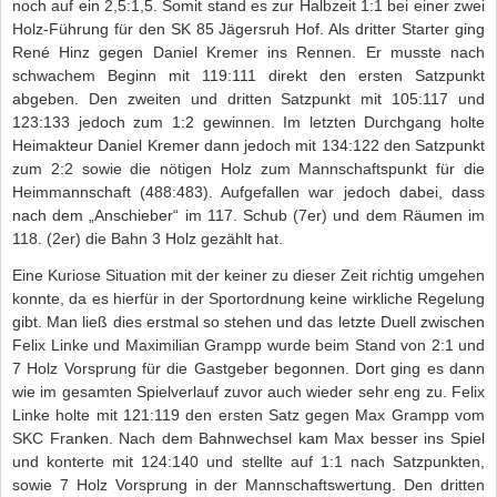
noch auf ein 2,5:1,5. Somit stand es zur Halbzeit 1:1 bei einer zwei
Holz-Führung für den SK 85 Jägersruh Hof. Als dritter Starter ging
René Hinz gegen Daniel Kremer ins Rennen. Er musste nach
schwachem Beginn mit 119:111 direkt den ersten Satzpunkt
abgeben. Den zweiten und dritten Satzpunkt mit 105:117 und
123:133 jedoch zum 1:2 gewinnen. Im letzten Durchgang holte
Heimakteur Daniel Kremer dann jedoch mit 134:122 den Satzpunkt
zum 2:2 sowie die nötigen Holz zum Mannschaftspunkt für die
Heimmannschaft (488:483). Aufgefallen war jedoch dabei, dass
nach dem „Anschieber“ im 117. Schub (7er) und dem Räumen im
118. (2er) die Bahn 3 Holz gezählt hat.
Eine Kuriose Situation mit der keiner zu dieser Zeit richtig umgehen
konnte, da es hierfür in der Sportordnung keine wirkliche Regelung
gibt. Man ließ dies erstmal so stehen und das letzte Duell zwischen
Felix Linke und Maximilian Grampp wurde beim Stand von 2:1 und
7 Holz Vorsprung für die Gastgeber begonnen. Dort ging es dann
wie im gesamten Spielverlauf zuvor auch wieder sehr eng zu. Felix
Linke holte mit 121:119 den ersten Satz gegen Max Grampp vom
SKC Franken. Nach dem Bahnwechsel kam Max besser ins Spiel
und konterte mit 124:140 und stellte auf 1:1 nach Satzpunkten,
sowie 7 Holz Vorsprung in der Mannschaftswertung. Den dritten