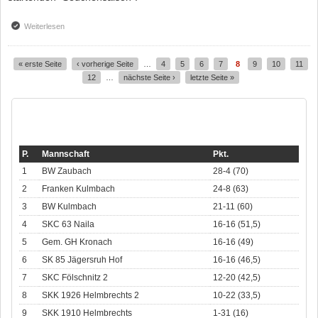
Weiterlesen
über Saison 2020/21
« erste Seite
‹ vorherige Seite
…
4
5
6
7
8
9
10
11
Seiten
12
…
nächste Seite ›
letzte Seite »
KREISLIGA NORD
P.
Mannschaft
Pkt.
1
BW Zaubach
28-4 (70)
2
Franken Kulmbach
24-8 (63)
3
BW Kulmbach
21-11 (60)
4
SKC 63 Naila
16-16 (51,5)
5
Gem. GH Kronach
16-16 (49)
6
SK 85 Jägersruh Hof
16-16 (46,5)
7
SKC Fölschnitz 2
12-20 (42,5)
8
SKK 1926 Helmbrechts 2
10-22 (33,5)
9
SKK 1910 Helmbrechts
1-31 (16)