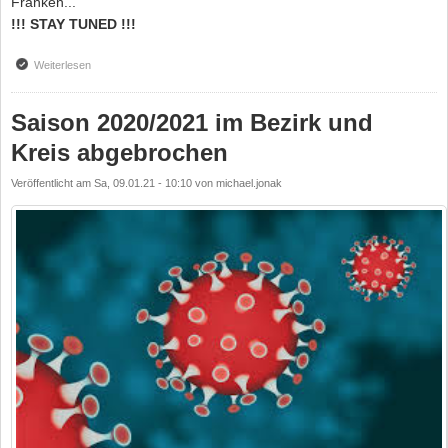
Franken...
!!! STAY TUNED !!!
Weiterlesen
über Es tut sich was...
Saison 2020/2021 im Bezirk und
Kreis abgebrochen
Veröffentlicht am
Sa, 09.01.21 - 10:10
von
michael.jonak