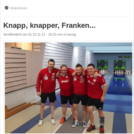
Weiterlesen
über Sieglos in Bayreuth
Knapp, knapper, Franken...
Veröffentlicht am
Di, 02.11.21 - 18:15
von
m.hornig